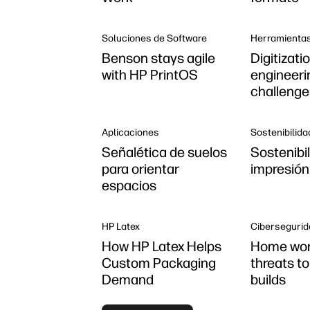
Soluciones de Software
Herramientas
Benson stays agile
Digitizati
with HP PrintOS
engineeri
challenge
Aplicaciones
Sostenibilida
Señalética de suelos
Sostenibil
para orientar
impresión
espacios
HP Latex
Cibersegurid
How HP Latex Helps
Home wo
Custom Packaging
threats to
Demand
builds