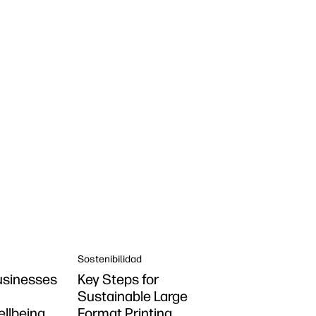
Sostenibilidad
usinesses
Key Steps for
t
Sustainable Large
llbeing
Format Printing