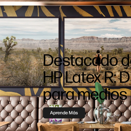
Destacado de
HP Latex R: 
para medios 
Aprende Más