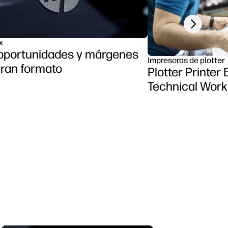
Next slide
x
oportunidades y márgenes
Impresoras de plotter
ran formato
Plotter Printer
Technical Work