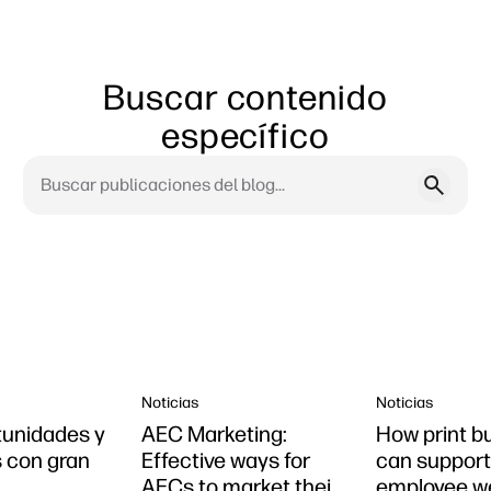
Buscar contenido
específico
Noticias
Noticias
tunidades y
AEC Marketing:
How print b
 con gran
Effective ways for
can suppor
AECs to market their
employee we