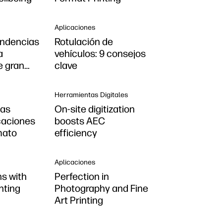
Aplicaciones
endencias
Rotulación de
a
vehículos: 9 consejos
e gran
clave
Herramientas Digitales
las
On-site digitization
caciones
boosts AEC
mato
efficiency
Aplicaciones
s with
Perfection in
inting
Photography and Fine
Art Printing