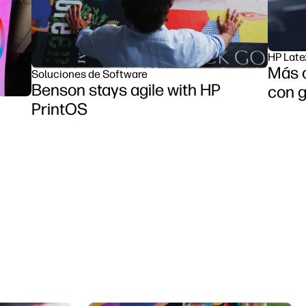
HP Late
Más 
Soluciones de Software
Benson stays agile with HP
con g
PrintOS