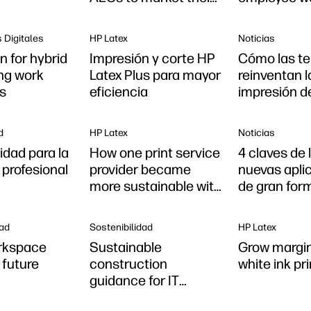
firms
 Digitales
HP Latex
Noticias
on for hybrid
Impresión y corte HP
Cómo las t
ng work
Latex Plus para mayor
reinventan l
s
eficiencia
impresión d
formato
d
HP Latex
Noticias
idad para la
How one print service
4 claves de 
 profesional
provider became
nuevas apli
more sustainable with
de gran for
HP Latex
ad
Sostenibilidad
HP Latex
rkspace
Sustainable
Grow margin
 future
construction
white ink pr
guidance for IT
leaders