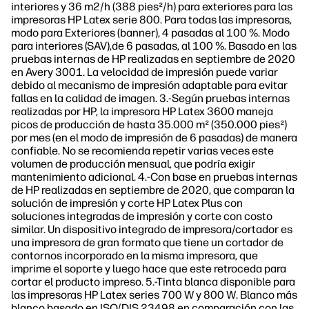
interiores y 36 m2/h (388 pies²/h) para exteriores para las
impresoras HP Latex serie 800. Para todas las impresoras,
modo para Exteriores (banner), 4 pasadas al 100 %. Modo
para interiores (SAV),de 6 pasadas, al 100 %. Basado en las
pruebas internas de HP realizadas en septiembre de 2020
en Avery 3001. La velocidad de impresión puede variar
debido al mecanismo de impresión adaptable para evitar
fallas en la calidad de imagen. 3.-Según pruebas internas
realizadas por HP, la impresora HP Latex 3600 maneja
picos de producción de hasta 35.000 m² (350.000 pies²)
por mes (en el modo de impresión de 6 pasadas) de manera
confiable. No se recomienda repetir varias veces este
volumen de producción mensual, que podría exigir
mantenimiento adicional. 4.-Con base en pruebas internas
de HP realizadas en septiembre de 2020, que comparan la
solución de impresión y corte HP Latex Plus con
soluciones integradas de impresión y corte con costo
similar. Un dispositivo integrado de impresora/cortador es
una impresora de gran formato que tiene un cortador de
contornos incorporado en la misma impresora, que
imprime el soporte y luego hace que este retroceda para
cortar el producto impreso. 5.-Tinta blanca disponible para
las impresoras HP Latex series 700 W y 800 W. Blanco más
blanco basado en ISO/DIS 23498 en comparación con las