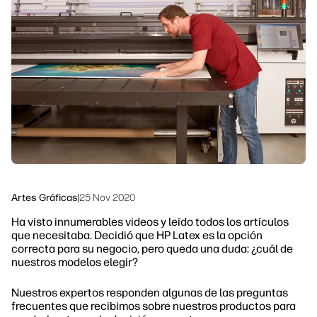
Ponte en contacto con un experto de
Soluciones de flujo de trabajo
HP PrintOS
Sostenibilidad
Síguenos
linkedIn
facebook
twitter
youtube
Artes Gráficas
|
25 Nov 2020
Ha visto innumerables videos y leído todos los artículos
que necesitaba. Decidió que HP Latex es la opción
correcta para su negocio, pero queda una duda: ¿cuál de
nuestros modelos elegir?
Nuestros expertos responden algunas de las preguntas
frecuentes que recibimos sobre nuestros productos para