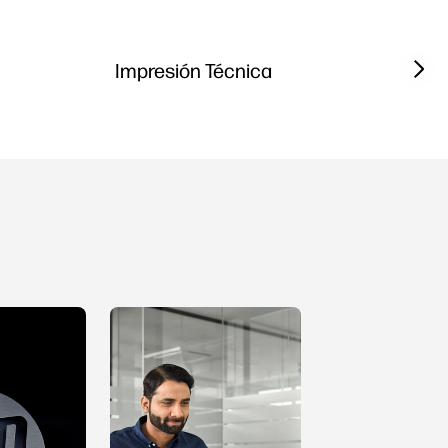
Next sl
Impresión Técnica