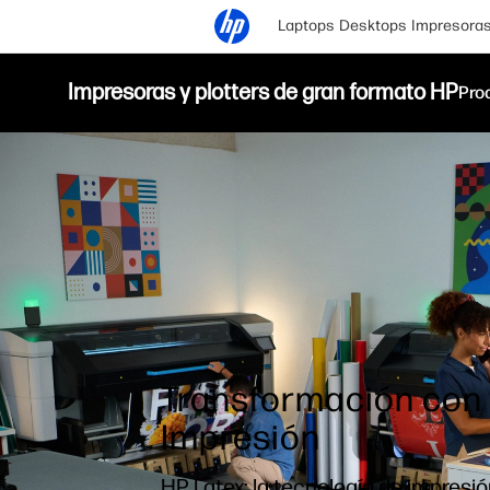
Laptops
Desktops
Impresora
Impresoras y plotters de gran formato HP
Pro
Transformación con
Impresión
HP Latex: la tecnología de impres