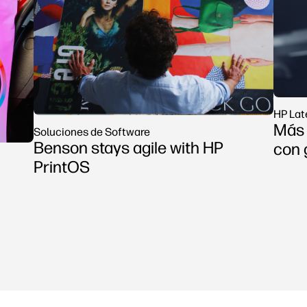
HP Lat
Más 
Soluciones de Software
Benson stays agile with HP
con 
PrintOS