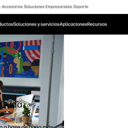
s
Accesorios
Soluciones Empresariales
Soporte
ductos
Soluciones y servicios
Aplicaciones
Recursos
 Cada
ión a base de agua más