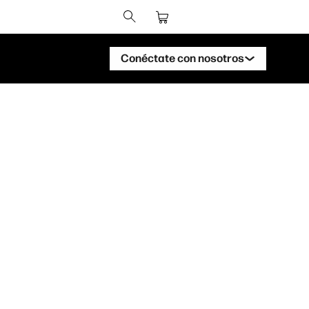
Conéctate con nosotros
Ponte en contacto con un experto de
HP DesignJet
Ponte en contacto con un experto de
HP PageWide XL
Ponte en contacto con un experto de
HP PageWide XL
Ponte en contacto con un experto de
HP Stitch
Ponte en contacto con un experto de
HP PrintOS