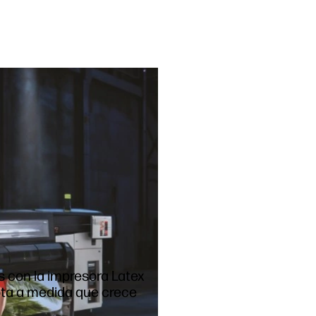
s con la impresora Latex
pta a medida que crece