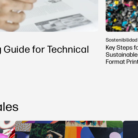
Sostenibilidad
g Guide for Technical
Key Steps f
Sustainable
Format Prin
ales