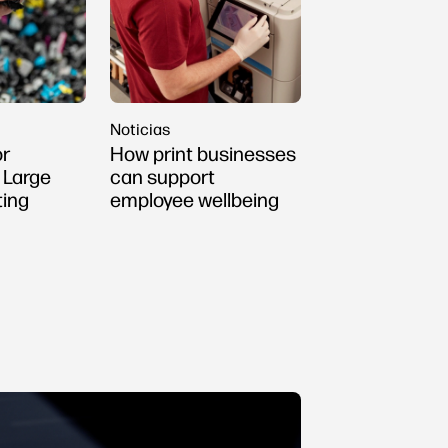
Noticias
or
How print businesses
 Large
can support
ting
employee wellbeing