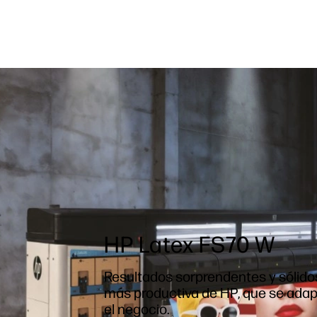
HP Latex FS70 W
Resultados sorprendentes y sólido
más productiva de HP, que se ada
el negocio.