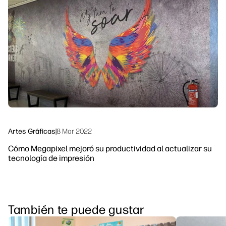
Ponte en contacto con un experto de
Soluciones de flujo de trabajo
HP PrintOS
Sostenibilidad
Síguenos
linkedIn
facebook
twitter
youtube
Artes Gráficas
|
8 Mar 2022
Cómo Megapixel mejoró su productividad al actualizar su
tecnología de impresión
También te puede gustar