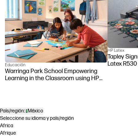
HP Latex
Tapley Sign
Latex R530 
Educación
Warringa Park School Empowering
Learning in the Classroom using HP
DesignJet Z6 series printer
País/región:
México
Seleccione su idioma y país/región
Africa
Afrique