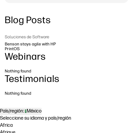
Ponte en contacto con un experto de
Soluciones de flujo de trabajo
HP PrintOS
Blog Posts
Sostenibilidad
Síguenos
linkedIn
facebook
twitter
youtube
Soluciones de Software
Benson stays agile with HP
PrintOS
Webinars
Nothing found
Testimonials
Nothing found
País/región:
México
Seleccione su idioma y país/región
Africa
Afrique