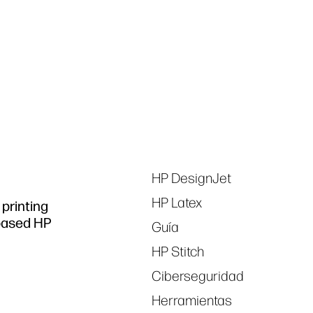
Síguenos
linkedIn
facebook
twitter
you
Tags
HP DesignJet
HP Latex
printing
based HP
Guía
HP Stitch
Ciberseguridad
Herramientas