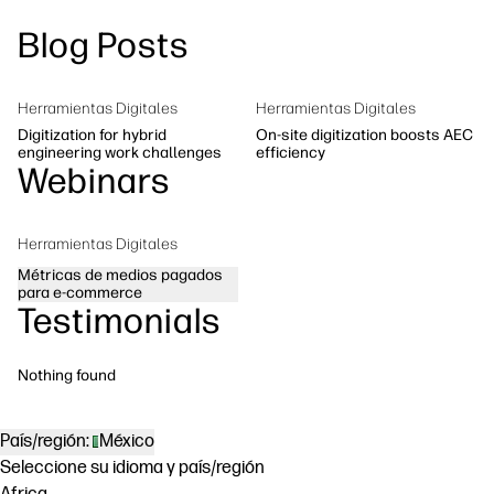
Ponte en contacto con un experto de
Blog Posts
Soluciones de flujo de trabajo
HP PrintOS
Sostenibilidad
Síguenos
Herramientas Digitales
Herramientas Digitales
linkedIn
facebook
twitter
youtube
Digitization for hybrid
On-site digitization boosts AEC
engineering work challenges
efficiency
Webinars
Herramientas Digitales
Métricas de medios pagados
para e-commerce
Testimonials
Nothing found
País/región:
México
Seleccione su idioma y país/región