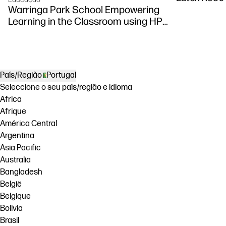
Warringa Park School Empowering
Learning in the Classroom using HP
DesignJet Z6 series printer
País/Região
Portugal
Seleccione o seu país/região e idioma
Africa
Afrique
América Central
Argentina
Asia Pacific
Australia
Bangladesh
België
Belgique
Bolivia
Brasil