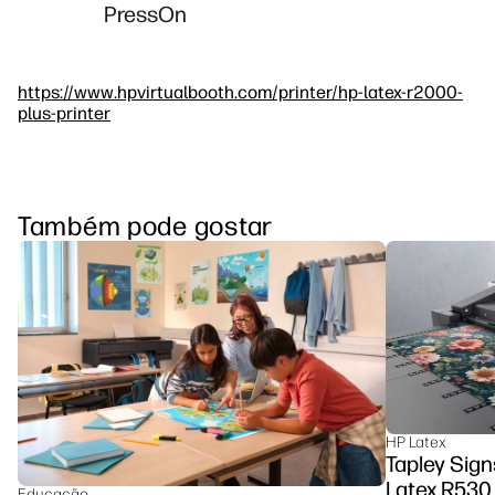
PressOn
https://www.hpvirtualbooth.com/printer/hp-latex-r2000-
plus-printer
Também pode gostar
HP Latex
Tapley Sign
Latex R530 
Educação