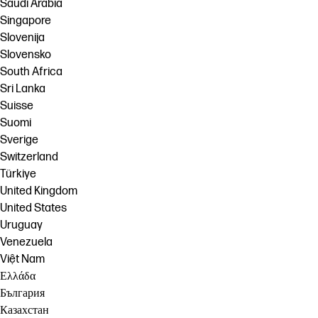
Saudi Arabia
Singapore
Slovenija
Slovensko
South Africa
Sri Lanka
Suisse
Suomi
Sverige
Switzerland
Türkiye
United Kingdom
United States
Uruguay
Venezuela
Việt Nam
Ελλάδα
България
Казахстан