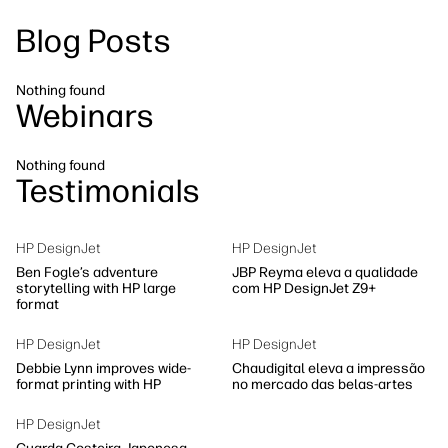
Siga-nos
Blog Posts
Soluções de processo de trabalho
linkedIn
facebook
twitter
youtube
Sustentabilidade
Nothing found
Webinars
Nothing found
Testimonials
HP DesignJet
HP DesignJet
Ben Fogle’s adventure
JBP Reyma eleva a qualidade
storytelling with HP large
com HP DesignJet Z9+
format
HP DesignJet
HP DesignJet
Debbie Lynn improves wide-
Chaudigital eleva a impressão
format printing with HP
no mercado das belas-artes
HP DesignJet