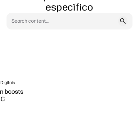
específico
Digitais
on boosts
EC