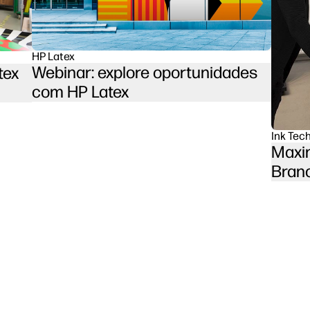
HP Latex
Webinar: explore oportunidades
tex
com HP Latex
Ink Tec
Maxim
Bran