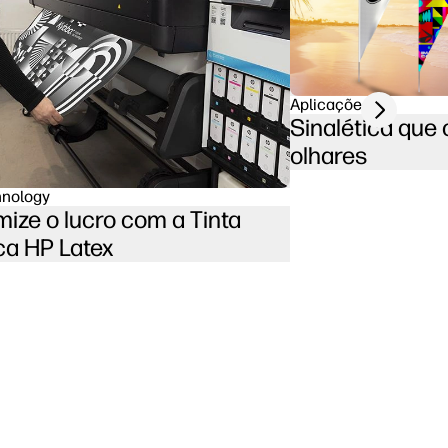
Next slide
Aplicações
Sinalética que 
olhares
hnology
ize o lucro com a Tinta
ca HP Latex