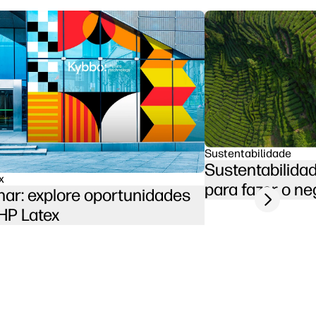
Sustentabilidade
Sustentabilidad
x
para fazer o n
ar: explore oportunidades
Next slide
HP Latex