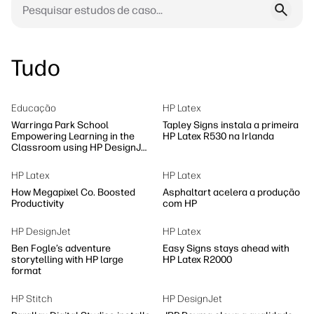
Tudo
Educação
HP Latex
Warringa Park School
Tapley Signs instala a primeira
Empowering Learning in the
HP Latex R530 na Irlanda
Classroom using HP DesignJet
Z6 series printer
HP Latex
HP Latex
How Megapixel Co. Boosted
Asphaltart acelera a produção
Productivity
com HP
HP DesignJet
HP Latex
Ben Fogle’s adventure
Easy Signs stays ahead with
storytelling with HP large
HP Latex R2000
format
HP Stitch
HP DesignJet