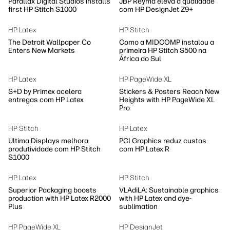
Parallax Digital Studios installs
JBP Reyma eleva a qualidade
first HP Stitch S1000
com HP DesignJet Z9+
HP Latex
HP Stitch
The Detroit Wallpaper Co
Como a MIDCOMP instalou a
Enters New Markets
primeira HP Stitch S500 na
África do Sul
HP Latex
HP PageWide XL
S+D by Primex acelera
Stickers & Posters Reach New
entregas com HP Latex
Heights with HP PageWide XL
Pro
HP Stitch
HP Latex
Ultima Displays melhora
PCI Graphics reduz custos
produtividade com HP Stitch
com HP Latex R
S1000
HP Latex
HP Stitch
Superior Packaging boosts
VLAdiLA: Sustainable graphics
production with HP Latex R2000
with HP Latex and dye-
Plus
sublimation
HP PageWide XL
HP DesignJet