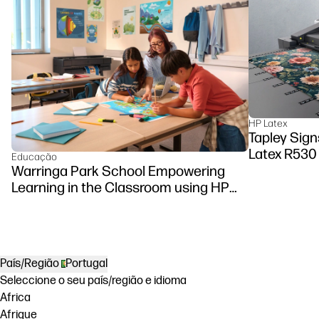
HP Latex
Tapley Sign
Latex R530 
Educação
Warringa Park School Empowering
Learning in the Classroom using HP
DesignJet Z6 series printer
País/Região
Portugal
Seleccione o seu país/região e idioma
Africa
Afrique