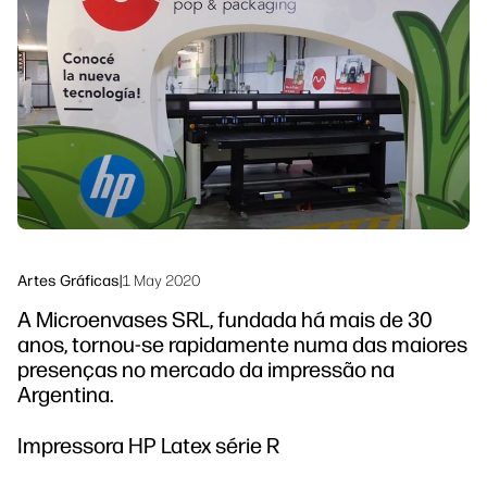
Siga-nos
Soluções de processo de trabalho
linkedIn
facebook
twitter
youtube
Sustentabilidade
Artes Gráficas
|
1 May 2020
A Microenvases SRL, fundada há mais de 30
anos, tornou-se rapidamente numa das maiores
presenças no mercado da impressão na
Argentina.
Impressora HP Latex série R