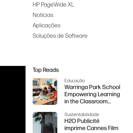
HP PageWide XL
Notícias
Aplicações
Soluções de Software
Top Reads
Educação
Warringa Park School
Empowering Learning
in the Classroom
using HP DesignJet
Sustentabilidade
Z6 series printer
H2O Publicité
imprime Cannes Film