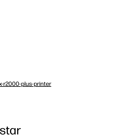
x-r2000-plus-printer
star