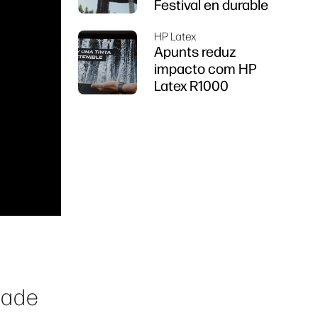
Festival en durable
HP Latex
Apunts reduz
impacto com HP
Latex R1000
e
dade