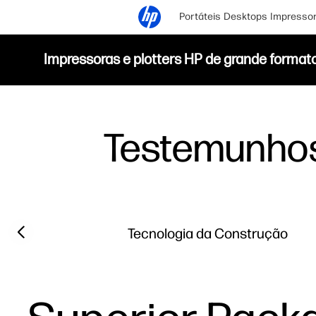
Portáteis
Desktops
Impresso
Impressoras e plotters HP de grande format
Testemunho
Filter category
Previous slide
Tecnologia da Construção