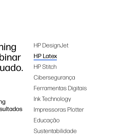
hing
HP DesignJet
Tags
binar
HP Latex
quado.
HP Stitch
Cibersegurança
Ferramentas Digitais
Ink Technology
ng
esultados
Impressoras Plotter
Educação
Sustentabilidade