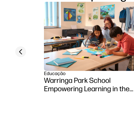
Previous slide
Educação
Warringa Park School
Empowering Learning in the
Classroom using HP DesignJ
Z6 series printer