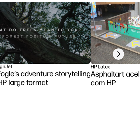
Next slide
gnJet
HP Latex
ogle’s adventure storytelling
Asphaltart ace
HP large format
com HP