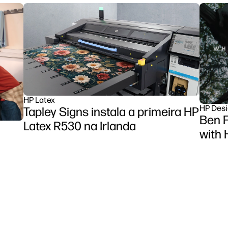
HP Latex
HP Desi
Tapley Signs instala a primeira HP
Ben F
Latex R530 na Irlanda
with 
et