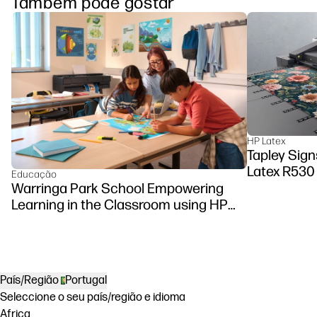
Também pode gostar
HP Latex
Tapley Sign
Latex R530 
Educação
Warringa Park School Empowering
Learning in the Classroom using HP
DesignJet Z6 series printer
País/Região
Portugal
Seleccione o seu país/região e idioma
Africa