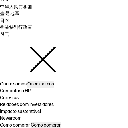
ไทย
中华人民共和国
臺灣 地區
日本
香港特別行政區
한국
Quem somos
Quem somos
Contactar a HP
Carreiras
Relações com investidores
Impacto sustentável
Newsroom
Como comprar
Como comprar