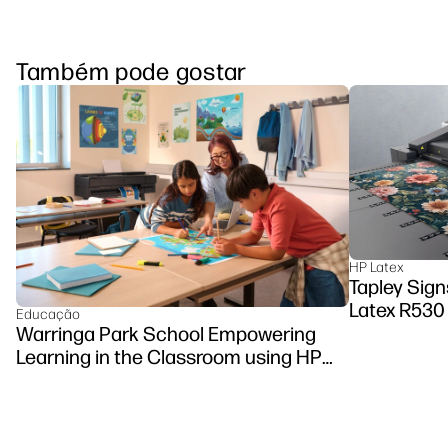
Também pode gostar
HP Latex
Tapley Sign
Latex R530 
Educação
Warringa Park School Empowering
Learning in the Classroom using HP
DesignJet Z6 series printer