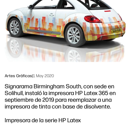
Ponte en contacto con un experto de
Soluciones de flujo de trabajo
HP PrintOS
Sostenibilidad
Síguenos
linkedIn
facebook
twitter
youtube
Artes Gráficas
|
1 May 2020
Signarama Birmingham South, con sede en
Solihull, instaló la impresora HP Latex 365 en
septiembre de 2019 para reemplazar a una
impresora de tinta con base de disolvente.
Impresora de la serie HP Latex