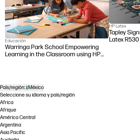
HP Latex
Tapley Sign
Latex R530 
Educación
Warringa Park School Empowering
Learning in the Classroom using HP
DesignJet Z6 series printer
País/región:
México
Seleccione su idioma y país/región
Africa
Afrique
América Central
Argentina
Asia Pacific