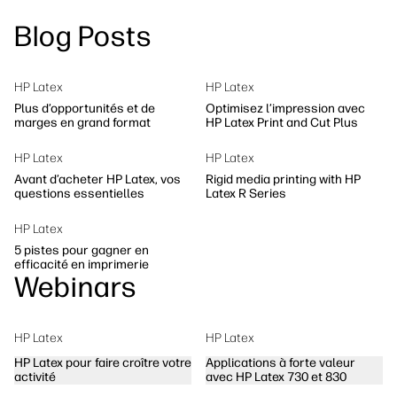
linkedIn
facebook
twitter
youtube
Blog Posts
Solutions de flux de travail
Dévelopement durable
HP Latex
HP Latex
Plus d’opportunités et de
Optimisez l’impression avec
marges en grand format
HP Latex Print and Cut Plus
HP Latex
HP Latex
Avant d’acheter HP Latex, vos
Rigid media printing with HP
questions essentielles
Latex R Series
HP Latex
5 pistes pour gagner en
efficacité en imprimerie
Webinars
HP Latex
HP Latex
HP Latex pour faire croître votre
Applications à forte valeur
activité
avec HP Latex 730 et 830