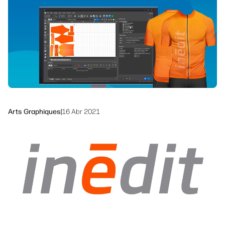
linkedIn
facebook
twitter
youtube
Solutions de flux de travail
Dévelopement durable
Arts Graphiques
|
16 Abr 2021