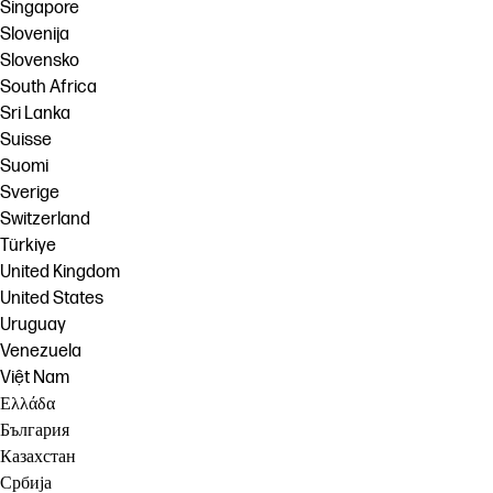
Singapore
Slovenija
Slovensko
South Africa
Sri Lanka
Suisse
Suomi
Sverige
Switzerland
Türkiye
United Kingdom
United States
Uruguay
Venezuela
Việt Nam
Ελλάδα
България
Казахстан
Србија