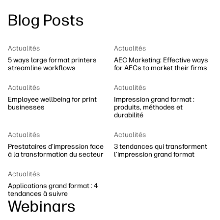
linkedIn
facebook
twitter
youtube
Blog Posts
Solutions de flux de travail
Dévelopement durable
Actualités
Actualités
5 ways large format printers
AEC Marketing: Effective ways
streamline workflows
for AECs to market their firms
Actualités
Actualités
Employee wellbeing for print
Impression grand format :
businesses
produits, méthodes et
durabilité
Actualités
Actualités
Prestataires d’impression face
3 tendances qui transforment
à la transformation du secteur
l'impression grand format
Actualités
Applications grand format : 4
tendances à suivre
Webinars