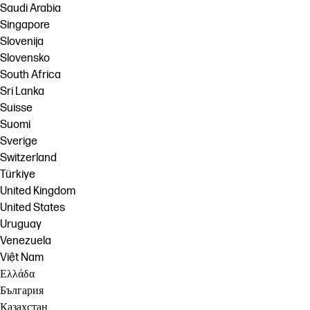
Saudi Arabia
Singapore
Slovenija
Slovensko
South Africa
Sri Lanka
Suisse
Suomi
Sverige
Switzerland
Türkiye
United Kingdom
United States
Uruguay
Venezuela
Việt Nam
Ελλάδα
България
Казахстан