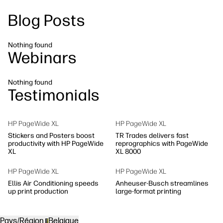
linkedIn
facebook
twitter
youtube
Blog Posts
Solutions de flux de travail
Dévelopement durable
Nothing found
Webinars
Nothing found
Testimonials
HP PageWide XL
HP PageWide XL
Stickers and Posters boost
TR Trades delivers fast
productivity with HP PageWide
reprographics with PageWide
XL
XL 8000
HP PageWide XL
HP PageWide XL
Ellis Air Conditioning speeds
Anheuser-Busch streamlines
up print production
large-format printing
Pays/Région
Belgique