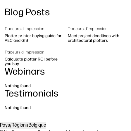
linkedIn
facebook
twitter
youtube
Blog Posts
Solutions de flux de travail
Dévelopement durable
Traceurs d'impression
Traceurs d'impression
Plotter printer buying guide for
Meet project deadlines with
AEC and GIS
architectural plotters
Traceurs d'impression
Calculate plotter ROI before
you buy
Webinars
Nothing found
Testimonials
Nothing found
Pays/Région
Belgique