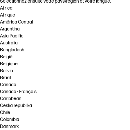
Sélectionnez ensuite votre pays/région et votre langue.
Africa
Afrique
América Central
Argentina
Asia Pacific
Australia
Bangladesh
België
Belgique
Bolivia
Brasil
Canada
Canada - Français
Caribbean
Česká republika
Chile
Colombia
Danmark