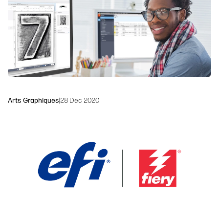
linkedIn
facebook
twitter
youtube
Solutions de flux de travail
Dévelopement durable
Arts Graphiques
|
28 Dec 2020