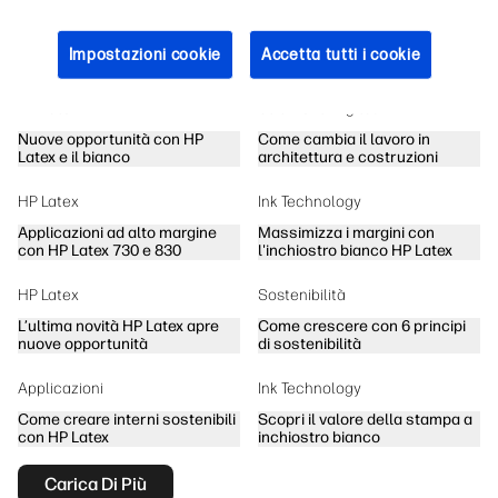
Carica Di Più
Webinars
Impostazioni cookie
Accetta tutti i cookie
HP Latex
Strumenti Digitali
Nuove opportunità con HP
Come cambia il lavoro in
Latex e il bianco
architettura e costruzioni
HP Latex
Ink Technology
Applicazioni ad alto margine
Massimizza i margini con
con HP Latex 730 e 830
l'inchiostro bianco HP Latex
HP Latex
Sostenibilità
L’ultima novità HP Latex apre
Come crescere con 6 principi
nuove opportunità
di sostenibilità
Applicazioni
Ink Technology
Come creare interni sostenibili
Scopri il valore della stampa a
con HP Latex
inchiostro bianco
Carica Di Più