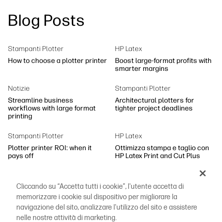
linkedIn
facebook
twitter
youtube
Blog Posts
Soluzioni di flusso di lavoro
Sostenibilità
Stampanti Plotter
HP Latex
How to choose a plotter printer
Boost large-format profits with
smarter margins
Notizie
Stampanti Plotter
Streamline business
Architectural plotters for
workflows with large format
tighter project deadlines
printing
Stampanti Plotter
HP Latex
Plotter printer ROI: when it
Ottimizza stampa e taglio con
pays off
HP Latex Print and Cut Plus
Notizie
Notizie
Cliccando su “Accetta tutti i cookie”, l'utente accetta di
Tre trend per innovare la
Grande formato: la nuova
stampa di grande formato
opportunità per la stampa
memorizzare i cookie sul dispositivo per migliorare la
professionale
navigazione del sito, analizzare l'utilizzo del sito e assistere
nelle nostre attività di marketing.