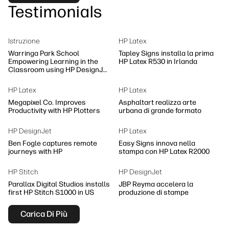
Testimonials
Istruzione
HP Latex
Warringa Park School
Tapley Signs installa la prima
Empowering Learning in the
HP Latex R530 in Irlanda
Classroom using HP DesignJet
Z6 series printer
HP Latex
HP Latex
Megapixel Co. Improves
Asphaltart realizza arte
Productivity with HP Plotters
urbana di grande formato
HP DesignJet
HP Latex
Ben Fogle captures remote
Easy Signs innova nella
journeys with HP
stampa con HP Latex R2000
HP Stitch
HP DesignJet
Parallax Digital Studios installs
JBP Reyma accelera la
first HP Stitch S1000 in US
produzione di stampe
Carica Di Più