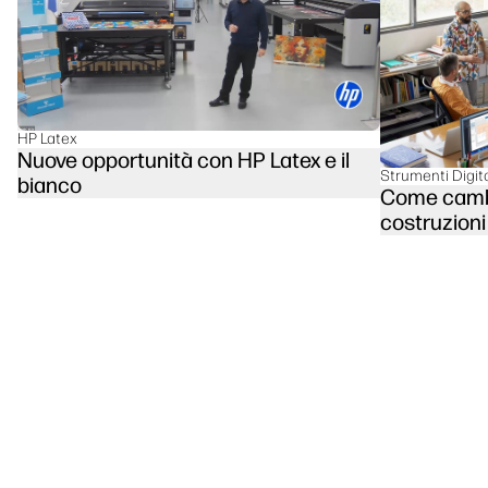
linkedIn
facebook
twitter
youtube
Soluzioni di flusso di lavoro
Sostenibilità
HP Latex
Nuove opportunità con HP Latex e il
Strumenti Digita
bianco
Come cambia
costruzioni