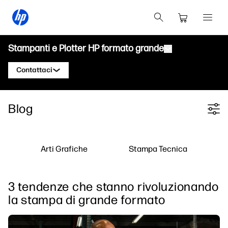
Stampanti e Plotter HP formato grande
Contattaci
Prodotti
Contatta un esperto HP DesignJet
Blog
Filter category
Soluzioni e servizi
Plotter tecnici HP DesignJet
Contatta un esperto HP PageWide XL
Applicazioni
Soluzioni di stampa HP Click
Stampanti grafiche HP DesignJet
Contatta un esperto HP Latex
Arti Grafiche
Stampa Tecnica
Risorse
HP PrintOS Production Hub
Stampanti HP PageWide XL
Contatta un esperto HP Stitch
Learning Center
Servizi HP per la stampa professionale
Stampanti HP Latex
3 tendenze che stanno rivoluzionando
Blog
Contatta un esperto HP PrintOS
Sicurezza
Stampanti HP Stitch
la stampa di grande formato
Webinar
Seguici
Testimonianze