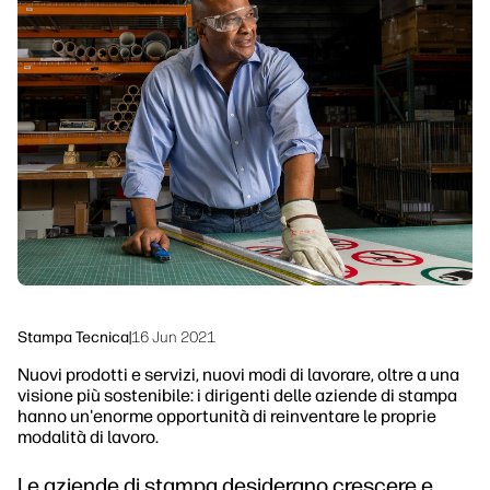
linkedIn
facebook
twitter
youtube
Soluzioni di flusso di lavoro
Sostenibilità
Stampa Tecnica
|
16 Jun 2021
Nuovi prodotti e servizi, nuovi modi di lavorare, oltre a una
visione più sostenibile: i dirigenti delle aziende di stampa
hanno un'enorme opportunità di reinventare le proprie
modalità di lavoro.
Le aziende di stampa desiderano crescere e