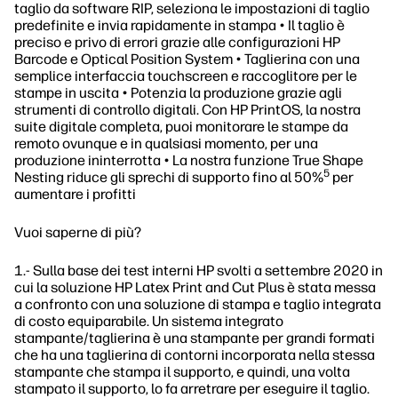
taglio da software RIP, seleziona le impostazioni di taglio
predefinite e invia rapidamente in stampa • Il taglio è
preciso e privo di errori grazie alle configurazioni HP
Barcode e Optical Position System • Taglierina con una
semplice interfaccia touchscreen e raccoglitore per le
stampe in uscita • Potenzia la produzione grazie agli
strumenti di controllo digitali. Con HP PrintOS, la nostra
suite digitale completa, puoi monitorare le stampe da
remoto ovunque e in qualsiasi momento, per una
produzione ininterrotta • La nostra funzione True Shape
5
Nesting riduce gli sprechi di supporto fino al 50%
per
aumentare i profitti
Vuoi saperne di più?
1.- Sulla base dei test interni HP svolti a settembre 2020 in
cui la soluzione HP Latex Print and Cut Plus è stata messa
a confronto con una soluzione di stampa e taglio integrata
di costo equiparabile. Un sistema integrato
stampante/taglierina è una stampante per grandi formati
che ha una taglierina di contorni incorporata nella stessa
stampante che stampa il supporto, e quindi, una volta
stampato il supporto, lo fa arretrare per eseguire il taglio.