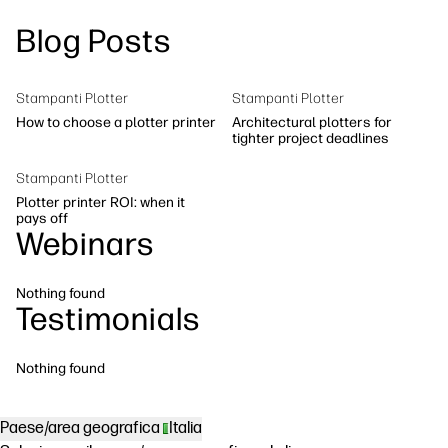
linkedIn
facebook
twitter
youtube
Blog Posts
Soluzioni di flusso di lavoro
Sostenibilità
Stampanti Plotter
Stampanti Plotter
How to choose a plotter printer
Architectural plotters for
tighter project deadlines
Stampanti Plotter
Plotter printer ROI: when it
pays off
Webinars
Nothing found
Testimonials
Nothing found
Paese/area geografica
Italia