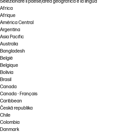
Selezionare il paese/area geografica e la lingua
Africa
Afrique
América Central
Argentina
Asia Pacific
Australia
Bangladesh
België
Belgique
Bolivia
Brasil
Canada
Canada - Français
Caribbean
Česká republika
Chile
Colombia
Danmark