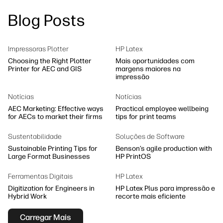
linkedIn
facebook
twitter
youtube
Blog Posts
Soluções de processo de trabalho
Sustentabilidade
Impressoras Plotter
HP Latex
Choosing the Right Plotter
Mais oportunidades com
Printer for AEC and GIS
margens maiores na
impressão
Notícias
Notícias
AEC Marketing: Effective ways
Practical employee wellbeing
for AECs to market their firms
tips for print teams
Sustentabilidade
Soluções de Software
Sustainable Printing Tips for
Benson’s agile production with
Large Format Businesses
HP PrintOS
Ferramentas Digitais
HP Latex
Digitization for Engineers in
HP Latex Plus para impressão e
Hybrid Work
recorte mais eficiente
Carregar Mais