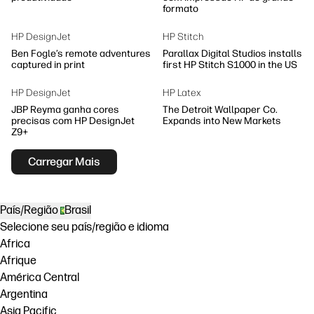
formato
HP DesignJet
HP Stitch
Ben Fogle’s remote adventures
Parallax Digital Studios installs
captured in print
first HP Stitch S1000 in the US
HP DesignJet
HP Latex
JBP Reyma ganha cores
The Detroit Wallpaper Co.
precisas com HP DesignJet
Expands into New Markets
Z9+
Carregar Mais
País/Região
Brasil
Selecione seu país/região e idioma
Africa
Afrique
América Central
Argentina
Asia Pacific