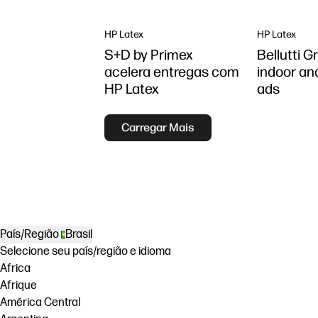
HP Latex
HP Latex
S+D by Primex
Bellutti 
acelera entregas com
indoor an
HP Latex
ads
Carregar Mais
País/Região
Brasil
Selecione seu país/região e idioma
Africa
Afrique
América Central