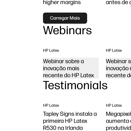
higher margins
antes de
Carregar Mais
Webinars
HP Latex
HP Latex
Webinar sobre a
Webinar s
inovação mais
inovação 
recente do HP Latex
recente d
Testimonials
HP Latex
HP Latex
Tapley Signs instala a
Megapixel
primeira HP Latex
aumenta 
R530 na Irlanda
produtivi