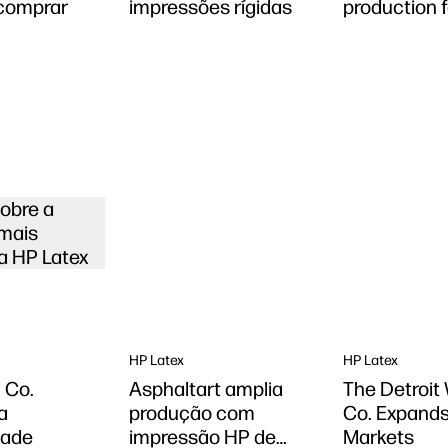
 comprar
impressões rígidas
production 
obre a
mais
a HP Latex
HP Latex
HP Latex
 Co.
Asphaltart amplia
The Detroit
a
produção com
Co. Expands
dade
impressão HP de
Markets