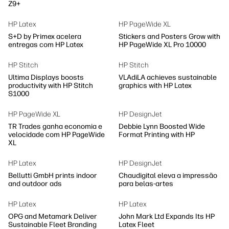
Z9+
HP Latex
HP PageWide XL
S+D by Primex acelera
Stickers and Posters Grow with
entregas com HP Latex
HP PageWide XL Pro 10000
HP Stitch
HP Stitch
Ultima Displays boosts
VLAdiLA achieves sustainable
productivity with HP Stitch
graphics with HP Latex
S1000
HP PageWide XL
HP DesignJet
TR Trades ganha economia e
Debbie Lynn Boosted Wide
velocidade com HP PageWide
Format Printing with HP
XL
HP Latex
HP DesignJet
Bellutti GmbH prints indoor
Chaudigital eleva a impressão
and outdoor ads
para belas-artes
HP Latex
HP Latex
OPG and Metamark Deliver
John Mark Ltd Expands Its HP
Sustainable Fleet Branding
Latex Fleet