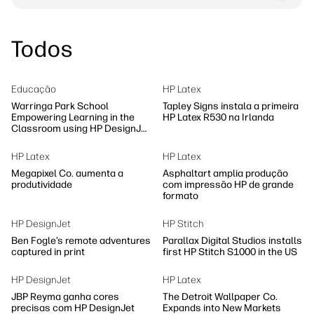
Todos
Educação
HP Latex
Warringa Park School
Tapley Signs instala a primeira
Empowering Learning in the
HP Latex R530 na Irlanda
Classroom using HP DesignJet
Z6 series printer
HP Latex
HP Latex
Megapixel Co. aumenta a
Asphaltart amplia produção
produtividade
com impressão HP de grande
formato
HP DesignJet
HP Stitch
Ben Fogle’s remote adventures
Parallax Digital Studios installs
captured in print
first HP Stitch S1000 in the US
HP DesignJet
HP Latex
JBP Reyma ganha cores
The Detroit Wallpaper Co.
precisas com HP DesignJet
Expands into New Markets