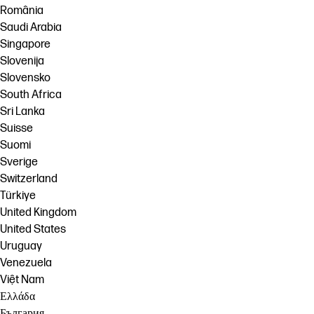
România
Saudi Arabia
Singapore
Slovenija
Slovensko
South Africa
Sri Lanka
Suisse
Suomi
Sverige
Switzerland
Türkiye
United Kingdom
United States
Uruguay
Venezuela
Việt Nam
Ελλάδα
България