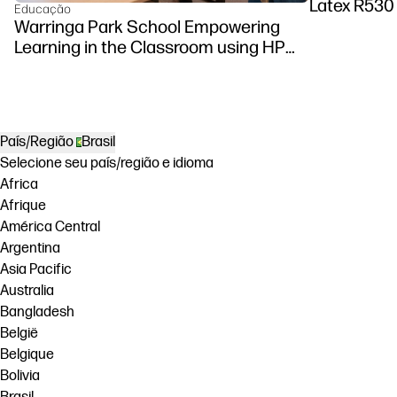
Latex R530 
Educação
Warringa Park School Empowering
Learning in the Classroom using HP
DesignJet Z6 series printer
País/Região
Brasil
Selecione seu país/região e idioma
Africa
Afrique
América Central
Argentina
Asia Pacific
Australia
Bangladesh
België
Belgique
Bolivia