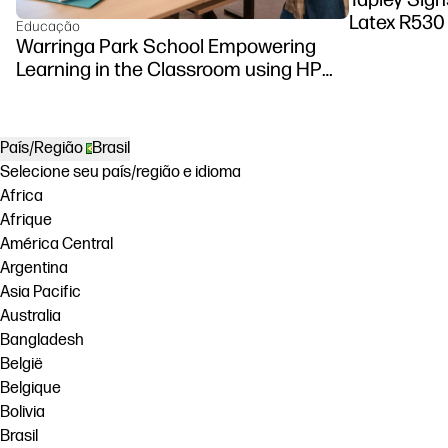
Latex R530 
Educação
Warringa Park School Empowering
Learning in the Classroom using HP
DesignJet Z6 series printer
País/Região
Brasil
Selecione seu país/região e idioma
Africa
Afrique
América Central
Argentina
Asia Pacific
Australia
Bangladesh
België
Belgique
Bolivia
Brasil