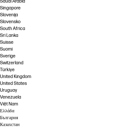
Saudi Arabia
Singapore
Slovenija
Slovensko
South Africa
Sri Lanka
Suisse
Suomi
Sverige
Switzerland
Türkiye
United Kingdom
United States
Uruguay
Venezuela
Việt Nam
Ελλάδα
България
Казахстан