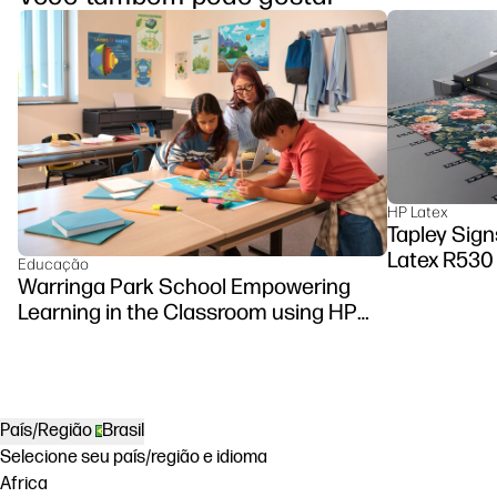
HP Latex
Tapley Sign
Latex R530 
Educação
Warringa Park School Empowering
Learning in the Classroom using HP
DesignJet Z6 series printer
País/Região
Brasil
Selecione seu país/região e idioma
Africa