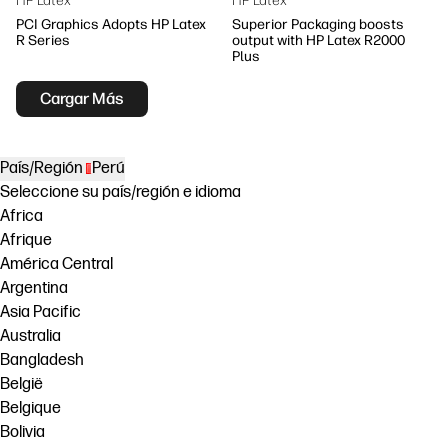
HP Latex
HP Latex
PCI Graphics Adopts HP Latex
Superior Packaging boosts
R Series
output with HP Latex R2000
Plus
Cargar Más
País/Región
Perú
Seleccione su país/región e idioma
Africa
Afrique
América Central
Argentina
Asia Pacific
Australia
Bangladesh
België
Belgique
Bolivia