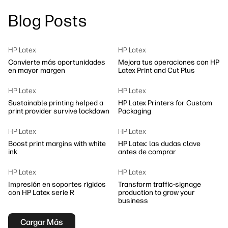
Síguenos
Blog Posts
Soluciones de flujo de trabajo
linkedIn
facebook
twitter
youtube
Sostenibilidad
HP Latex
HP Latex
Convierte más oportunidades
Mejora tus operaciones con HP
en mayor margen
Latex Print and Cut Plus
HP Latex
HP Latex
Sustainable printing helped a
HP Latex Printers for Custom
print provider survive lockdown
Packaging
HP Latex
HP Latex
Boost print margins with white
HP Latex: las dudas clave
ink
antes de comprar
HP Latex
HP Latex
Impresión en soportes rígidos
Transform traffic-signage
con HP Latex serie R
production to grow your
business
Cargar Más