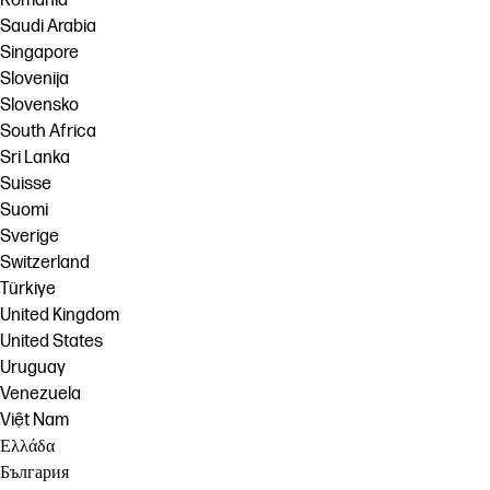
România
Saudi Arabia
Singapore
Slovenija
Slovensko
South Africa
Sri Lanka
Suisse
Suomi
Sverige
Switzerland
Türkiye
United Kingdom
United States
Uruguay
Venezuela
Việt Nam
Ελλάδα
България