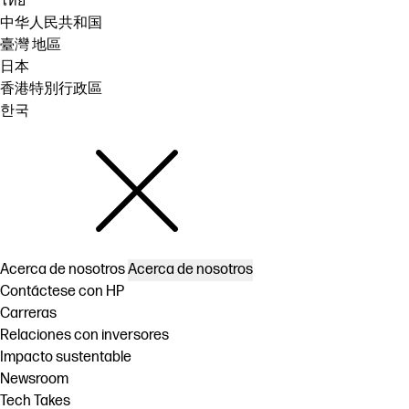
ไทย
中华人民共和国
臺灣 地區
日本
香港特別行政區
한국
Acerca de nosotros
Acerca de nosotros
Contáctese con HP
Carreras
Relaciones con inversores
Impacto sustentable
Newsroom
Tech Takes