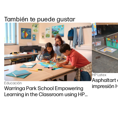
También te puede gustar
HP Latex
Asphaltart 
Educación
impresión 
Warringa Park School Empowering
Learning in the Classroom using HP
DesignJet Z6 series printer