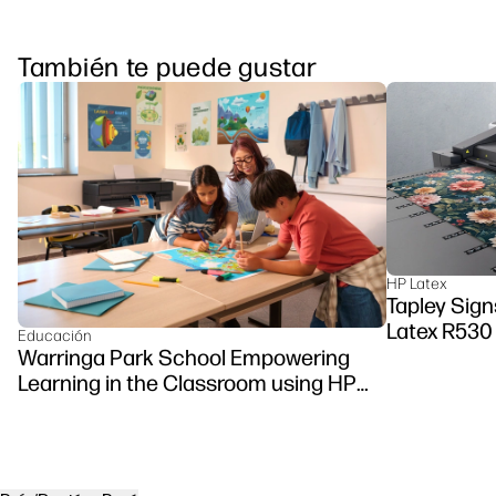
También te puede gustar
HP Latex
Tapley Sign
Latex R530 
Educación
Warringa Park School Empowering
Learning in the Classroom using HP
DesignJet Z6 series printer