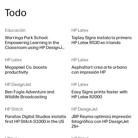
Todo
Educación
HP Latex
Warringa Park School
Tapley Signs instala la primera
Empowering Learning in the
HP Latex R530 en Irlanda
Classroom using HP DesignJet
Z6 series printer
HP Latex
HP Latex
Megapixel Co. boosts
Asphaltart crea arte urbano
productivity
con impresión HP
HP DesignJet
HP Latex
Ben Fogle Adventure and
Easy Signs prints faster with
Wildlife Broadcasting
HP Latex R2000
HP Stitch
HP DesignJet
Parallax Digital Studios installs
JBP Reyma optimiza impresión
first HP Stitch S1000 in the US
fotográfica con HP DesignJet
Z9+