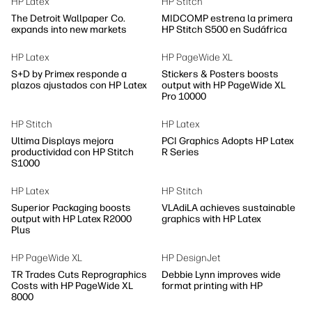
HP Latex
HP Stitch
The Detroit Wallpaper Co.
MIDCOMP estrena la primera
expands into new markets
HP Stitch S500 en Sudáfrica
HP Latex
HP PageWide XL
S+D by Primex responde a
Stickers & Posters boosts
plazos ajustados con HP Latex
output with HP PageWide XL
Pro 10000
HP Stitch
HP Latex
Ultima Displays mejora
PCI Graphics Adopts HP Latex
productividad con HP Stitch
R Series
S1000
HP Latex
HP Stitch
Superior Packaging boosts
VLAdiLA achieves sustainable
output with HP Latex R2000
graphics with HP Latex
Plus
HP PageWide XL
HP DesignJet
TR Trades Cuts Reprographics
Debbie Lynn improves wide
Costs with HP PageWide XL
format printing with HP
8000