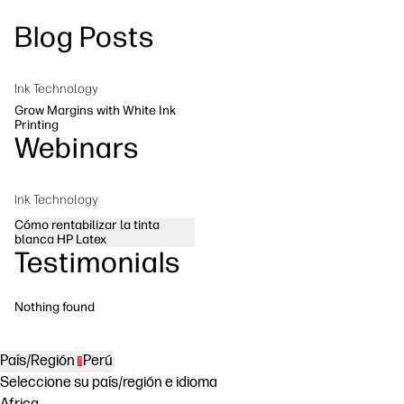
Síguenos
Blog Posts
Soluciones de flujo de trabajo
linkedIn
facebook
twitter
youtube
Sostenibilidad
Ink Technology
Grow Margins with White Ink
Printing
Webinars
Ink Technology
Cómo rentabilizar la tinta
blanca HP Latex
Testimonials
Nothing found
País/Región
Perú
Seleccione su país/región e idioma