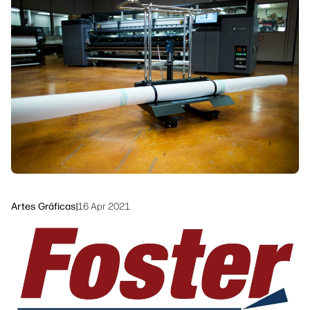
Ponte en contacto con un experto de
Soluciones de flujo de trabajo
HP PrintOS
Sostenibilidad
Síguenos
linkedIn
facebook
twitter
youtube
Artes Gráficas
|
16 Apr 2021