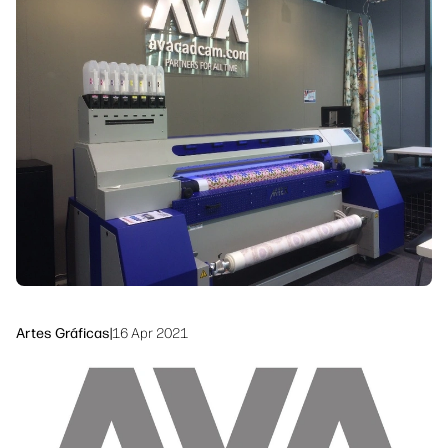
Ponte en contacto con un experto de
Soluciones de flujo de trabajo
HP PrintOS
Sostenibilidad
Síguenos
linkedIn
facebook
twitter
youtube
Artes Gráficas
|
16 Apr 2021