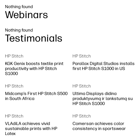
Tvarumas
Nothing found
Webinars
Nothing found
Testimonials
HP Stitch
HP Stitch
KGK Genix boosts textile print
Parallax Digital Studios installs
productivity with HP Stitch
first HP Stitch S1000 in US
S1000
HP Stitch
HP Stitch
Midcomp’s First HP Stitch S500
Ultima Displays didina
in South Africa
produktyvumą ir lankstumą su
HP Stitch S1000
HP Stitch
HP Stitch
VLAdiLA achieves vivid
Comersan achieves color
sustainable prints with HP
consistency in sportswear
Latex