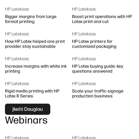
Tvarumas
HP Lateksas
HP Lateksas
Bigger margins from large
Boost print operations with HP
format printing
Latex print and cut
HP Lateksas
HP Lateksas
How HP Latex helped one print
HP Latex printers for
provider stay sustainable
customized packaging
HP Lateksas
HP Lateksas
Increase margins with white ink
HP Latex buying guide: key
printing
questions answered
HP Lateksas
HP Lateksas
Rigid media printing with HP
Scale your traffic-signage
Latex R Series
production business
Įkelti Daugiau
Webinars
HP Lateksas
HP Lateksas