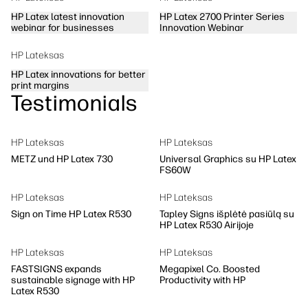
HP Latex latest innovation
HP Latex 2700 Printer Series
webinar for businesses
Innovation Webinar
HP Lateksas
HP Latex innovations for better
print margins
Testimonials
HP Lateksas
HP Lateksas
METZ und HP Latex 730
Universal Graphics su HP Latex
FS60W
HP Lateksas
HP Lateksas
Sign on Time HP Latex R530
Tapley Signs išplėtė pasiūlą su
HP Latex R530 Airijoje
HP Lateksas
HP Lateksas
FASTSIGNS expands
Megapixel Co. Boosted
sustainable signage with HP
Productivity with HP
Latex R530