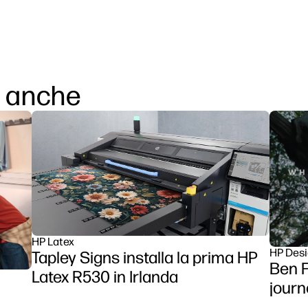
i anche
HP Latex
HP Desi
Tapley Signs installa la prima HP
Ben F
Latex R530 in Irlanda
journ