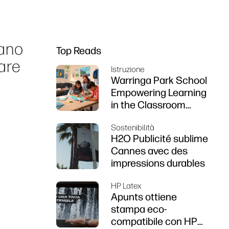
tano
Top Reads
nare
Istruzione
Warringa Park School
Empowering Learning
in the Classroom
using HP DesignJet
Sostenibilità
Z6 series printer
H2O Publicité sublime
Cannes avec des
impressions durables
HP Latex
Apunts ottiene
stampa eco-
compatibile con HP