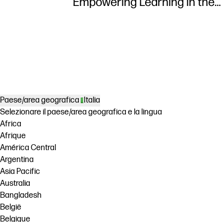
Empowering Learning in the
Classroom using HP DesignJ
Z6 series printer
Paese/area geografica
Italia
Selezionare il paese/area geografica e la lingua
Africa
Afrique
América Central
Argentina
Asia Pacific
Australia
Bangladesh
België
Belgique