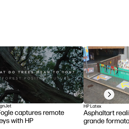
Latex R1000
Next slide
gnJet
HP Latex
ogle captures remote
Asphaltart real
eys with HP
grande format