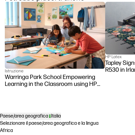
HP Latex
Tapley Sign
R530 in Irl
Istruzione
Warringa Park School Empowering
Learning in the Classroom using HP
DesignJet Z6 series printer
Paese/area geografica
Italia
Selezionare il paese/area geografica e la lingua
Africa