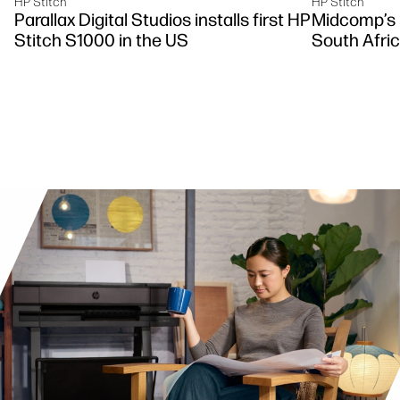
HP Stitch
HP Stitch
Parallax Digital Studios installs first HP
Midcomp’s F
Stitch S1000 in the US
South Afri