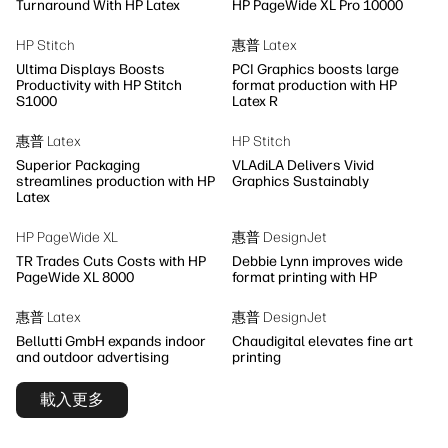
Turnaround With HP Latex
HP PageWide XL Pro 10000
HP Stitch
惠普 Latex
Ultima Displays Boosts
PCI Graphics boosts large
Productivity with HP Stitch
format production with HP
S1000
Latex R
惠普 Latex
HP Stitch
Superior Packaging
VLAdiLA Delivers Vivid
streamlines production with HP
Graphics Sustainably
Latex
HP PageWide XL
惠普 DesignJet
TR Trades Cuts Costs with HP
Debbie Lynn improves wide
PageWide XL 8000
format printing with HP
惠普 Latex
惠普 DesignJet
Bellutti GmbH expands indoor
Chaudigital elevates fine art
and outdoor advertising
printing
載入更多