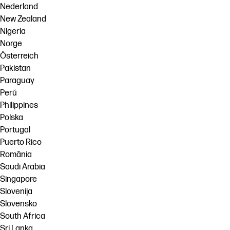
Nederland
New Zealand
Nigeria
Norge
Österreich
Pakistan
Paraguay
Perú
Philippines
Polska
Portugal
Puerto Rico
România
Saudi Arabia
Singapore
Slovenija
Slovensko
South Africa
Sri Lanka