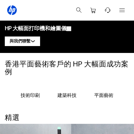
HP 大幅面打印機和繪圖儀
與我們聯繫
產品
聯繫 HP DesignJet 專家
香港平面藝術客戶的 HP 大幅面成功案
解決方案與服務
HP DesignJet 技術繪圖儀
例
聯繫 HP PageWide XL 專家
應用
HP Click 打印解決方案
HP DesignJet 圖形打印機
聯繫 HP Latex 專家
資源
HP PrintOS 生產中心
HP PageWide XL 打印機
技術印刷
建築科技
平面藝術
聯繫 HP Stitch 專家
學習中心
HP Professional Print Service
HP Latex 打印機
部落格
聯繫 PrintOS 專家
安全性
HP Stitch 打印機
精選
網絡研討會
追蹤我們
用戶見證