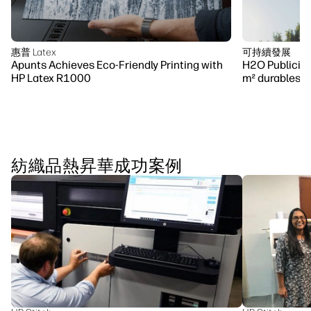
惠普 Latex
可持續發展
Apunts Achieves Eco-Friendly Printing with
H2O Publicit
HP Latex R1000
m² durables
紡織品熱昇華成功案例