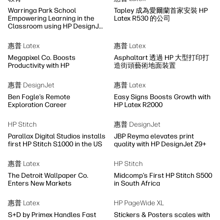
Warringa Park School
Tapley 成為愛爾蘭首家安裝 HP
Empowering Learning in the
Latex R530 的公司
Classroom using HP DesignJet
Z6 series printer
惠普 Latex
惠普 Latex
Megapixel Co. Boosts
Asphaltart 透過 HP 大型打印打
Productivity with HP
造街頭藝術地面裝置
惠普 DesignJet
惠普 Latex
Ben Fogle’s Remote
Easy Signs Boosts Growth with
Exploration Career
HP Latex R2000
HP Stitch
惠普 DesignJet
Parallax Digital Studios installs
JBP Reyma elevates print
first HP Stitch S1000 in the US
quality with HP DesignJet Z9+
惠普 Latex
HP Stitch
The Detroit Wallpaper Co.
Midcomp’s First HP Stitch S500
Enters New Markets
in South Africa
惠普 Latex
HP PageWide XL
S+D by Primex Handles Fast
Stickers & Posters scales with