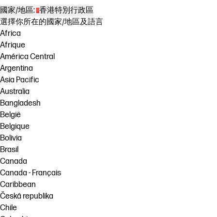
國家/地區:
香港特別行政區
選擇你所在的國家/地區及語言
Africa
Afrique
América Central
Argentina
Asia Pacific
Australia
Bangladesh
België
Belgique
Bolivia
Brasil
Canada
Canada - Français
Caribbean
Česká republika
Chile