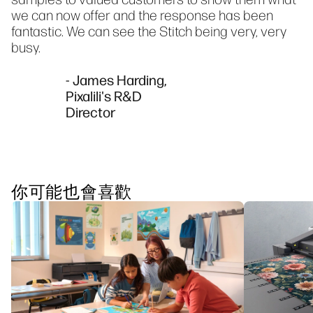
we can now offer and the response has been
fantastic. We can see the Stitch being very, very
busy.
- James Harding,
Pixalili's R&D
Director
你可能也會喜歡