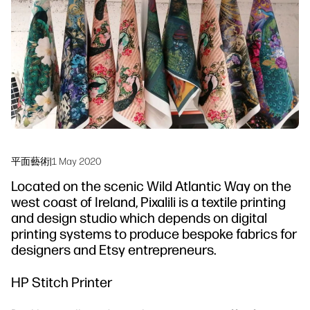
linkedIn
facebook
twitter
youtube
工作流程解決方案
可持續發展
平面藝術
|
1 May 2020
Located on the scenic Wild Atlantic Way on the
west coast of Ireland, Pixalili is a textile printing
and design studio which depends on digital
printing systems to produce bespoke fabrics for
designers and Etsy entrepreneurs.
HP Stitch Printer