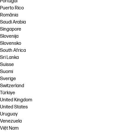
Portugal
Puerto Rico
România
Saudi Arabia
Singapore
Slovenija
Slovensko
South Africa
Sri Lanka
Suisse
Suomi
Sverige
Switzerland
Türkiye
United Kingdom
United States
Uruguay
Venezuela
Việt Nam