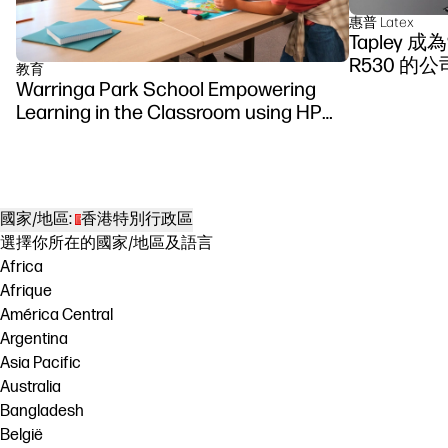
惠普 Latex
Tapley 
R530 的公
教育
Warringa Park School Empowering
Learning in the Classroom using HP
DesignJet Z6 series printer
國家/地區:
香港特別行政區
選擇你所在的國家/地區及語言
Africa
Afrique
América Central
Argentina
Asia Pacific
Australia
Bangladesh
België