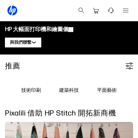
HP 大幅面打印機和繪圖儀
與我們聯繫
產品
聯繫 HP DesignJet 專家
推薦
Filter category
解決方案與服務
HP DesignJet 技術繪圖儀
聯繫 HP PageWide XL 專家
應用
HP Click 打印解決方案
HP DesignJet 圖形打印機
聯繫 HP Latex 專家
技術印刷
建築科技
平面藝術
資源
HP PrintOS 生產中心
HP PageWide XL 打印機
聯繫 HP Stitch 專家
學習中心
HP Professional Print Service
HP Latex 打印機
Pixalili 借助 HP Stitch 開拓新商機
部落格
聯繫 PrintOS 專家
安全性
HP Stitch 打印機
網絡研討會
追蹤我們
用戶見證