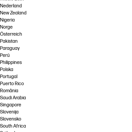
Nederland
New Zealand
Nigeria
Norge
Österreich
Pakistan
Paraguay
Perú
Philippines
Polska
Portugal
Puerto Rico
România
Saudi Arabia
Singapore
Slovenija
Slovensko
South Africa