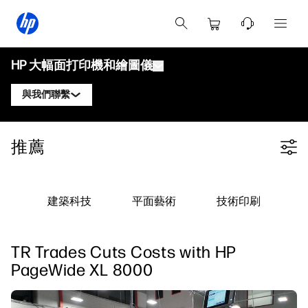
HP 大幅面打印機和繪圖儀
與我們聯繫
產品
聯繫 HP DesignJet 專家
推薦
Filter category
解決方案與服務
HP DesignJet 技術繪圖儀
聯繫 HP PageWide XL 專家
應用
HP Click 打印解決方案
HP DesignJet 圖形打印機
聯繫 HP Latex 專家
建築科技
平面藝術
技術印刷
資源
HP PrintOS 生產中心
HP PageWide XL 打印機
聯繫 HP Stitch 專家
學習中心
HP Professional Print Service
HP Latex 打印機
TR Trades Cuts Costs with HP
部落格
聯繫 PrintOS 專家
安全性
HP Stitch 打印機
PageWide XL 8000
網絡研討會
追蹤我們
用戶見證