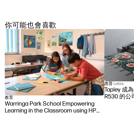
你可能也會喜歡
惠普 Latex
Tapley 
R530 的公
教育
Warringa Park School Empowering
Learning in the Classroom using HP
DesignJet Z6 series printer