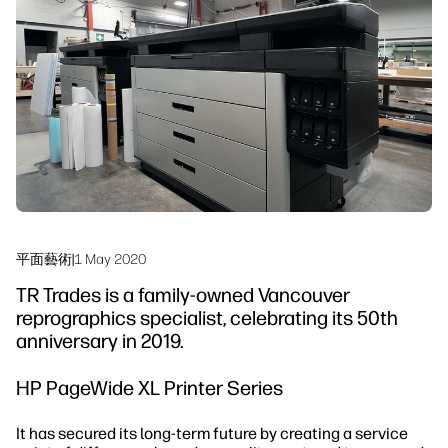
linkedIn
facebook
twitter
youtube
工作流程解決方案
可持續發展
平面藝術
|
1 May 2020
TR Trades is a family-owned Vancouver
reprographics specialist, celebrating its 50th
anniversary in 2019.
HP PageWide XL Printer Series
It has secured its long-term future by creating a service