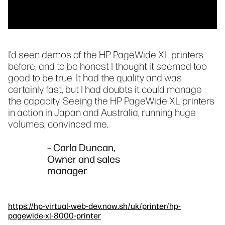
I’d seen demos of the HP PageWide XL printers
before, and to be honest I thought it seemed too
good to be true. It had the quality and was
certainly fast, but I had doubts it could manage
the capacity. Seeing the HP PageWide XL printers
in action in Japan and Australia, running huge
volumes, convinced me.
– Carla Duncan,
Owner and sales
manager
https://hp-virtual-web-dev.now.sh/uk/printer/hp-
pagewide-xl-8000-printer