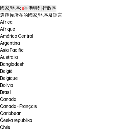
國家/地區:
香港特別行政區
選擇你所在的國家/地區及語言
Africa
Afrique
América Central
Argentina
Asia Pacific
Australia
Bangladesh
België
Belgique
Bolivia
Brasil
Canada
Canada - Français
Caribbean
Česká republika
Chile