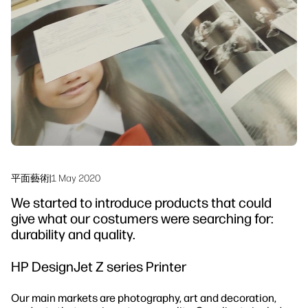
linkedIn
facebook
twitter
youtube
工作流程解決方案
可持續發展
平面藝術
|
1 May 2020
We started to introduce products that could
give what our costumers were searching for:
durability and quality.
HP DesignJet Z series Printer
Our main markets are photography, art and decoration,