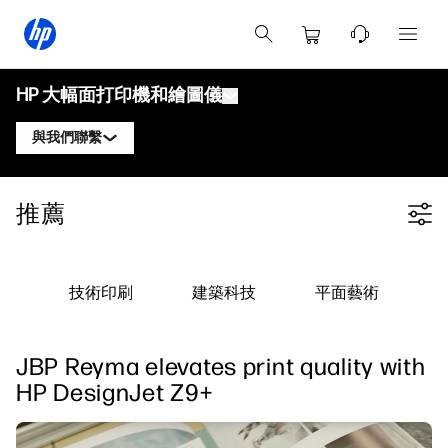
HP 大幅面打印機和繪圖儀
與我們聯繫
產品
聯繫 HP DesignJet 專家
推薦
Filter category
解決方案與服務
HP DesignJet 技術繪圖儀
聯繫 HP PageWide XL 專家
應用
HP Click 打印解決方案
HP DesignJet 圖形打印機
聯繫 HP Latex 專家
技術印刷
建築科技
平面藝術
資源
HP PrintOS 生產中心
HP PageWide XL 打印機
聯繫 HP Stitch 專家
學習中心
HP Professional Print Service
HP Latex 打印機
JBP Reyma elevates print quality with
部落格
聯繫 PrintOS 專家
安全性
HP Stitch 打印機
HP DesignJet Z9+
網絡研討會
追蹤我們
用戶見證