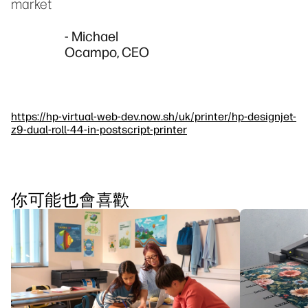
market
- Michael
Ocampo, CEO
https://hp-virtual-web-dev.now.sh/uk/printer/hp-designjet-
z9-dual-roll-44-in-postscript-printer
你可能也會喜歡