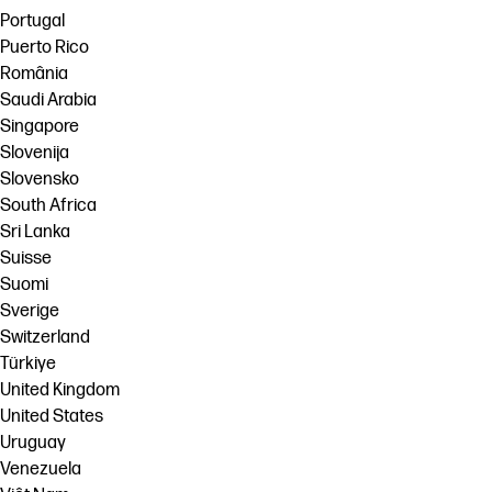
Portugal
Puerto Rico
România
Saudi Arabia
Singapore
Slovenija
Slovensko
South Africa
Sri Lanka
Suisse
Suomi
Sverige
Switzerland
Türkiye
United Kingdom
United States
Uruguay
Venezuela