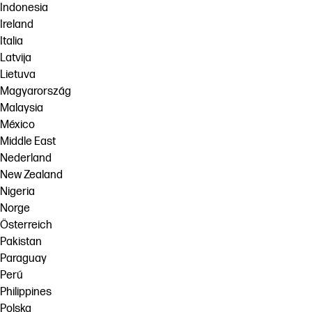
Indonesia
Ireland
Italia
Latvija
Lietuva
Magyarország
Malaysia
México
Middle East
Nederland
New Zealand
Nigeria
Norge
Österreich
Pakistan
Paraguay
Perú
Philippines
Polska