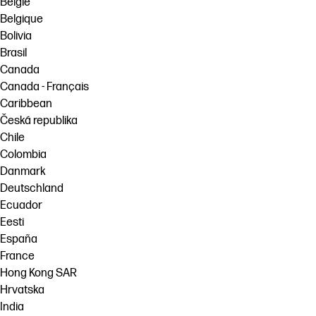
België
Belgique
Bolivia
Brasil
Canada
Canada - Français
Caribbean
Česká republika
Chile
Colombia
Danmark
Deutschland
Ecuador
Eesti
España
France
Hong Kong SAR
Hrvatska
India