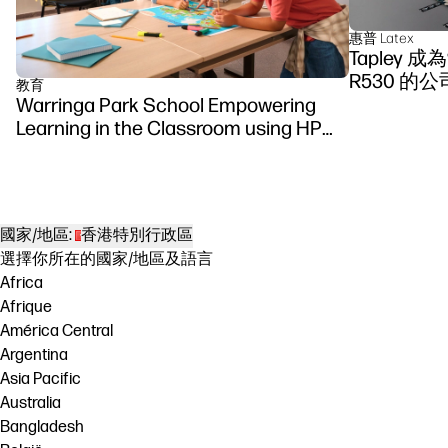
惠普 Latex
Tapley 
R530 的公
教育
Warringa Park School Empowering
Learning in the Classroom using HP
DesignJet Z6 series printer
國家/地區:
香港特別行政區
選擇你所在的國家/地區及語言
Africa
Afrique
América Central
Argentina
Asia Pacific
Australia
Bangladesh