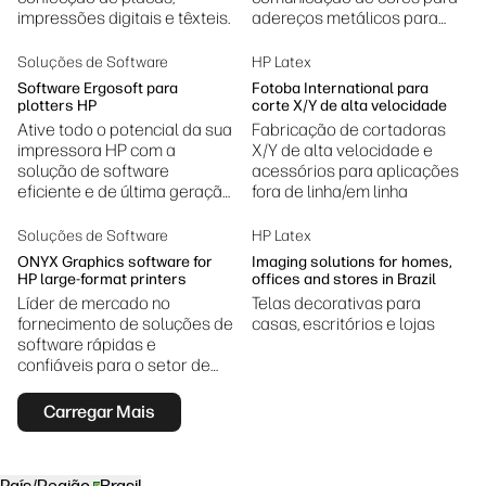
impressões digitais e têxteis.
adereços metálicos para
design e impressão
Soluções de Software
HP Latex
Software Ergosoft para
Fotoba International para
plotters HP
corte X/Y de alta velocidade
Ative todo o potencial da sua
Fabricação de cortadoras
impressora HP com a
X/Y de alta velocidade e
solução de software
acessórios para aplicações
eficiente e de última geração
fora de linha/em linha
da Ergosoft
Soluções de Software
HP Latex
ONYX Graphics software for
Imaging solutions for homes,
HP large-format printers
offices and stores in Brazil
Líder de mercado no
Telas decorativas para
fornecimento de soluções de
casas, escritórios e lojas
software rápidas e
confiáveis para o setor de
impressão jato de tinta
digital de grande formato.
Carregar Mais