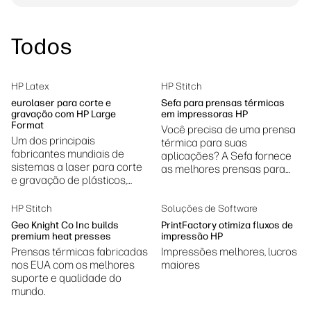
linkedIn
facebook
twitter
youtube
Soluções de processo de trabalho
Todos
Sustentabilidade
HP Latex
HP Stitch
eurolaser para corte e
Sefa para prensas térmicas
gravação com HP Large
em impressoras HP
Format
Você precisa de uma prensa
Um dos principais
térmica para suas
fabricantes mundiais de
aplicações? A Sefa fornece
sistemas a laser para corte
as melhores prensas para
e gravação de plásticos,
você atingir os melhores
tecidos, madeira e outros
resultados.
materiais.
HP Stitch
Soluções de Software
Geo Knight Co Inc builds
PrintFactory otimiza fluxos de
premium heat presses
impressão HP
Prensas térmicas fabricadas
Impressões melhores, lucros
nos EUA com os melhores
maiores
suporte e qualidade do
mundo.