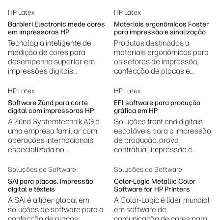
HP Latex
HP Latex
Barbieri Electronic mede cores
Materiais ergonômicos Foster
em impressoras HP
para impressão e sinalização
Tecnologia inteligente de
Produtos destinados a
medição de cores para
materiais ergonômicos para
desempenho superior em
os setores de impressão,
impressões digitais
confecção de placas e
profissionais
manufatura.
HP Latex
HP Latex
Software Zünd para corte
EFI software para produção
digital com impressoras HP
gráfica em HP
A Zünd Systemtechnik AG é
Soluções front end digitais
uma empresa familiar com
escaláveis para a impressão
operações internacionais
de produção, prova
especializada no
contratual, impressão e
desenvolvimento e na
produção têxtil, impressão
fabricação de sistemas de
fotográfica, decoração
Soluções de Software
Soluções de Software
corte digital.
cerâmica e muito mais.
SAi para placas, impressão
Color-Logic Metallic Color
digital e têxteis
Software for HP Printers
A SAi é a líder global em
A Color-Logic é líder mundial
soluções de software para a
em software de
confecção de placas,
comunicação de cores para