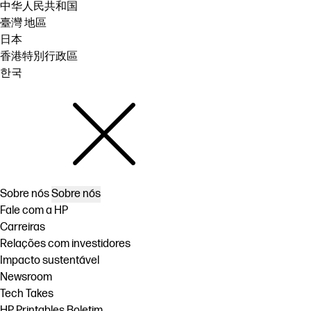
中华人民共和国
臺灣 地區
日本
香港特別行政區
한국
Sobre nós
Sobre nós
Fale com a HP
Carreiras
Relações com investidores
Impacto sustentável
Newsroom
Tech Takes
HP Printables Boletim