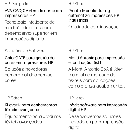
HP DesignJet
HP Stitch
AVA CAD/CAM mede cores em
Practix Manufacturing
impressoras HP
automatiza impressões HP
industriais
Tecnologia inteligente de
Qualidade com inovação
medição de cores para
desempenho superior em
impressões digitais
profissionais
Soluções de Software
HP Stitch
ColorGATE para gestão de
Monti Antonio para impressão
cores em impressoras HP
e laminação têxtil
Soluções inovadoras
A Monti Antonio SpA é líder
comprometidas com as
mundial no mercado de
cores
têxteis para aplicações
como prensa, acabamento,
impressão e laminação.
HP Stitch
HP Latex
Klieverik para acabamentos
Inèdit software para impressão
têxteis avançados
digital HP
Equipamento para produtos
Desenvolvemos soluções
têxteis avançados
inovadoras para impressão
digital